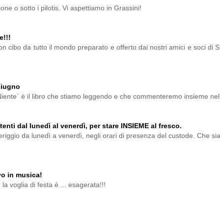
one o sotto i pilotis. Vi aspettiamo in Grassini!
e!!!
 cibo da tutto il mondo preparato e offerto dai nostri amici e soci di Sud
 giugno
Niente` è il libro che stiamo leggendo e che commenteremo insieme nel 
ttenti dal lunedì al venerdì, per stare INSIEME al fresco.
riggio da lunedì a venerdì, negli orari di presenza del custode. Che sia
vo in musica!
la voglia di festa è ... esagerata!!!