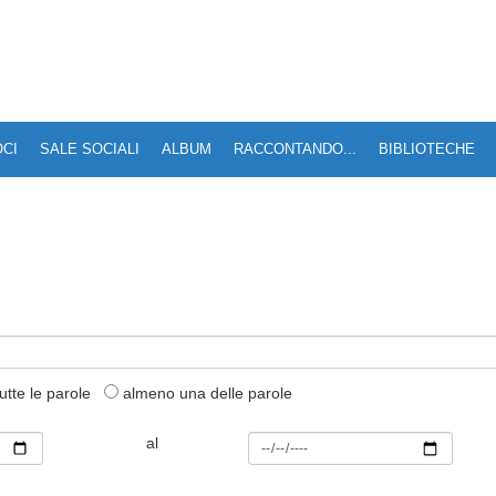
OCI
SALE SOCIALI
ALBUM
RACCONTANDO...
BIBLIOTECHE
utte le parole
almeno una delle parole
al