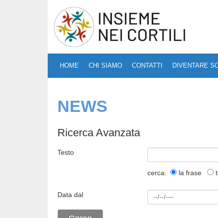
HOME
CHI SIAMO
CONTATTI
DIVENTARE S
NEWS
Ricerca Avanzata
Testo
cerca:
la frase
t
Data dal