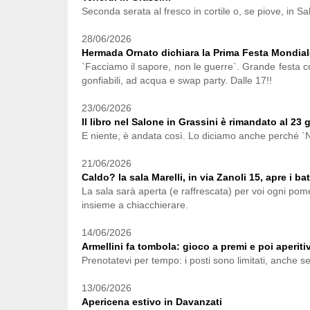
Seconda serata al fresco in cortile o, se piove, in Sal
28/06/2026
Hermada Ornato dichiara la Prima Festa Mondial
`Facciamo il sapore, non le guerre`. Grande festa con
gonfiabili, ad acqua e swap party. Dalle 17!!
23/06/2026
Il libro nel Salone in Grassini è rimandato al 23
E niente, è andata così. Lo diciamo anche perché `
21/06/2026
Caldo? la sala Marelli, in via Zanoli 15, apre i ba
La sala sarà aperta (e raffrescata) per voi ogni pome
insieme a chiacchierare.
14/06/2026
Armellini fa tombola: gioco a premi e poi aperiti
Prenotatevi per tempo: i posti sono limitati, anche se 
13/06/2026
Apericena estivo in Davanzati