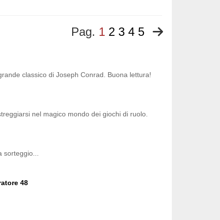
Pag.
1
2
3
4
5
un grande classico di Joseph Conrad. Buona lettura!
treggiarsi nel magico mondo dei giochi di ruolo.
a sorteggio...
ratore 48