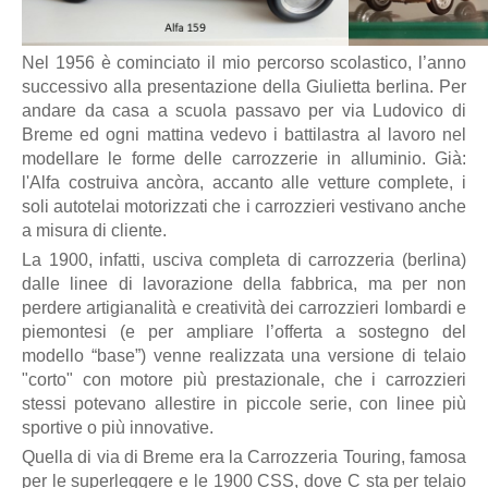
Nel 1956 è cominciato il mio percorso scolastico, l’anno
successivo alla presentazione della Giulietta berlina. Per
andare da casa a scuola passavo per via Ludovico di
Breme ed ogni mattina vedevo i battilastra al lavoro nel
modellare le forme delle carrozzerie in alluminio. Già:
l'Alfa costruiva ancòra, accanto alle vetture complete, i
soli autotelai motorizzati che i carrozzieri vestivano anche
a misura di cliente.
La 1900, infatti, usciva completa di carrozzeria (berlina)
dalle linee di lavorazione della fabbrica, ma per non
perdere artigianalità e creatività dei carrozzieri lombardi e
piemontesi (e per ampliare l’offerta a sostegno del
modello “base”) venne realizzata una versione di telaio
"corto" con motore più prestazionale, che i carrozzieri
stessi potevano allestire in piccole serie, con linee più
sportive o più innovative.
Quella di via di Breme era la Carrozzeria Touring, famosa
per le superleggere e le 1900 CSS, dove C sta per telaio