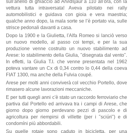
sull'anello di ghiaccio ad Arvidsjaur a 110 all'ora, con la
vettura tutta intraversata! Aveva pilotato nei rally
automobilistici e guidava con gioia e vera maestria;
qualche anno dopo, la mala sorte se l’è portato via, sulle
strisce pedonali davanti a casa.
Dopo la 1900 e la Giulietta, l'Alfa Romeo si lanciò verso
un nuovo modello, al passo coi tempi, e per la sua
produzione venne costruito un nuovo stabilimento ad
Arese: lo stabilimento della Giulia, "disegnata dal vento".
In effetti, la Giulia T.I. che venne presentata nel 1962
poteva vantare un Cx di 0,34 contro lo 0,44 della coeva
FIAT 1300, ma anche della Fulvia coupé.
Arese per molti anni conviverà col vecchio Portello, dove
rimasero alcune lavorazioni meccaniche.
E per tutti quegli anni c'è stato un raccordo ferroviario che
partiva dal Portello ed arrivava tra i campi di Arese, che
giorno dopo giorno perdevano pezzi di pascolo e di
agricoltura per riempirsi di villette (per i "sciúri") e di
condomíni più abbordabili.
Su quelle rotaie sono caduto in bicicletta, per una