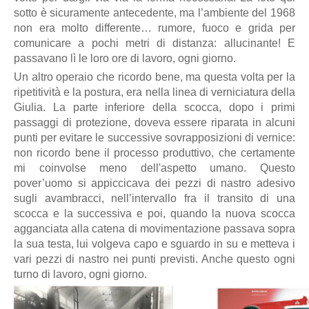
sotto è sicuramente antecedente, ma l’ambiente del 1968
non era molto differente… rumore, fuoco e grida per
comunicare a pochi metri di distanza: allucinante! E
passavano lì le loro ore di lavoro, ogni giorno.
Un altro operaio che ricordo bene, ma questa volta per la
ripetitività e la postura, era nella linea di verniciatura della
Giulia. La parte inferiore della scocca, dopo i primi
passaggi di protezione, doveva essere riparata in alcuni
punti per evitare le successive sovrapposizioni di vernice:
non ricordo bene il processo produttivo, che certamente
mi coinvolse meno dell'aspetto umano. Questo
pover’uomo si appiccicava dei pezzi di nastro adesivo
sugli avambracci, nell’intervallo fra il transito di una
scocca e la successiva e poi, quando la nuova scocca
agganciata alla catena di movimentazione passava sopra
la sua testa, lui volgeva capo e sguardo in su e metteva i
vari pezzi di nastro nei punti previsti. Anche questo ogni
turno di lavoro, ogni giorno.