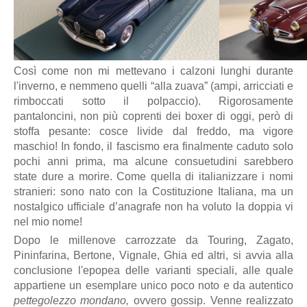
Così come non mi mettevano i calzoni lunghi durante
l'inverno, e nemmeno quelli “alla zuava” (ampi, arricciati e
rimboccati sotto il polpaccio). Rigorosamente
pantaloncini, non più coprenti dei boxer di oggi, però di
stoffa pesante: cosce livide dal freddo, ma vigore
maschio! In fondo, il fascismo era finalmente caduto solo
pochi anni prima, ma alcune consuetudini sarebbero
state dure a morire. Come quella di italianizzare i nomi
stranieri: sono nato con la Costituzione Italiana, ma un
nostalgico ufficiale d’anagrafe non ha voluto la doppia vi
nel mio nome!
Dopo le millenove carrozzate da Touring, Zagato,
Pininfarina, Bertone, Vignale, Ghia ed altri, si avvia alla
conclusione l'epopea delle varianti speciali, alle quale
appartiene un esemplare unico poco noto e da autentico
pettegolezzo mondano,
ovvero gossip. Venne realizzato