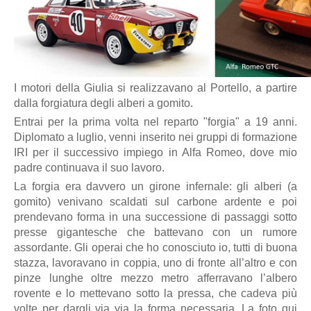
I motori della Giulia si realizzavano al Portello, a partire
dalla forgiatura degli alberi a gomito.
Entrai per la prima volta nel reparto "forgia" a 19 anni.
Diplomato a luglio, venni inserito nei gruppi di formazione
IRI per il successivo impiego in Alfa Romeo, dove mio
padre continuava il suo lavoro.
La forgia era davvero un girone infernale: gli alberi (a
gomito) venivano scaldati sul carbone ardente e poi
prendevano forma in una successione di passaggi sotto
presse gigantesche che battevano con un rumore
assordante. Gli operai che ho conosciuto io, tutti di buona
stazza, lavoravano in coppia, uno di fronte all’altro e con
pinze lunghe oltre mezzo metro afferravano l’albero
rovente e lo mettevano sotto la pressa, che cadeva più
volte per dargli via via la forma necessaria. La foto qui