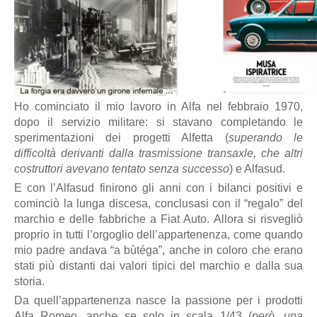
Ho cominciato il mio lavoro in Alfa nel febbraio 1970,
dopo il servizio militare: si stavano completando le
sperimentazioni dei progetti Alfetta (
superando le
difficoltà derivanti dalla trasmissione transaxle, che altri
costruttori avevano tentato senza successo
) e Alfasud.
E con l’Alfasud finirono gli anni con i bilanci positivi e
cominciò la lunga discesa, conclusasi con il “regalo” del
marchio e delle fabbriche a Fiat Auto. Allora si risvegliò
proprio in tutti l’orgoglio dell’appartenenza, come quando
mio padre andava “a bùtéga”, anche in coloro che erano
stati più distanti dai valori tipici del marchio e dalla sua
storia.
Da quell’appartenenza nasce la passione per i prodotti
Alfa Romeo, anche se solo in scala 1/43 (
però, una