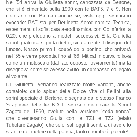
Nel '54 arriva la Giulietta sprint, carrozzata da Bertone,
che si è cimentato sulla 1900 con le BAT5, 7 e 9. Non
c’entrano con Batman anche se, viste oggi, sembrano
evocarlo: BAT sta per Berlinetta Aerodinamica Tecnica,
esperimenti di sofisticata aerodinamica, con Cx inferiori a
0,20, che preludono a modelli successivi. E la Giulietta
sprint qualcosa si porta dietro; sicuramente il disegno del
lunotto. Nasce prima il coupé della berlina, che arriverà
nel '55 e verrà prodotta fino al '66. Mitica! In curva rollava
come un motoscafo (dal lato opposto, ovviamente) ma la
disegnava come se avesse avuto un compasso collegato
al volante.
Di "Giulietta" verranno realizzate molte varianti, anche
corsaiole: dallo spider della Dolce Vita di Fellini alla
sprint speciale di Bertone, disegnata dallo stesso Franco
Scaglione delle tre B.A.T., senza dimenticare le Sprint
Zagato del 1960, evolute nella versione "coda tronca"
che diventeranno Giulia con le TZ1 e TZ2 (telaio
Tubolare Zagato), che se ci sali oggi ti sembra di avere lo
scarico del motore nella pancia, tanto il rombo è potente!