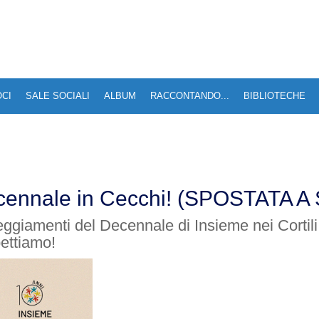
OCI
SALE SOCIALI
ALBUM
RACCONTANDO...
BIBLIOTECHE
cennale in Cecchi! (SPOSTATA A
giamenti del Decennale di Insieme nei Cortili.
pettiamo!